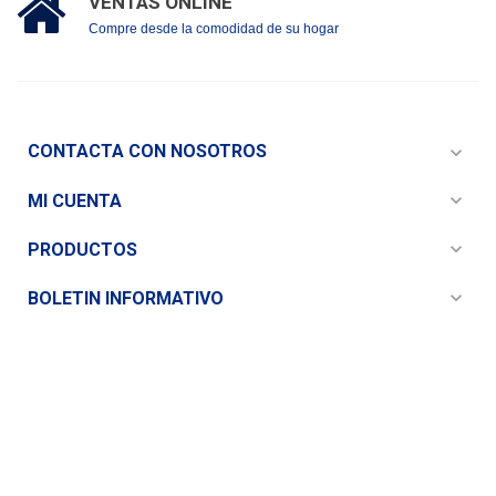
VENTAS ONLINE
Compre desde la comodidad de su hogar
CONTACTA CON NOSOTROS
expand_more
expand_more
MI CUENTA
expand_more
PRODUCTOS
expand_more
BOLETIN INFORMATIVO