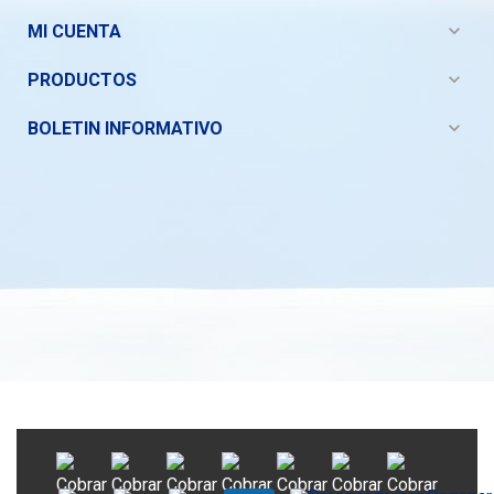
expand_more
MI CUENTA
expand_more
PRODUCTOS
expand_more
BOLETIN INFORMATIVO