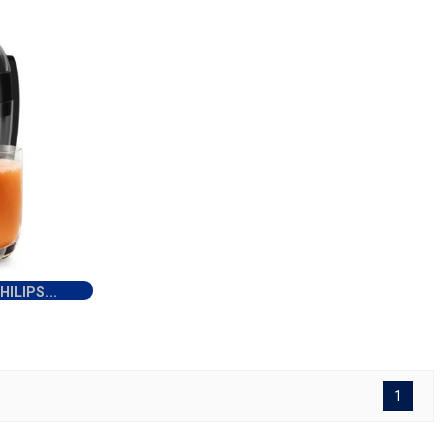
ILIPS...
1