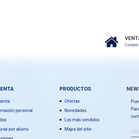
VENT
Compre 
UENTA
PRODUCTOS
NEW
uenta
Ofertas
Pue
Para
rmación personal
Novedades
cont
dos
Los más vendidos
uras por abono
Mapa del sitio
cciones