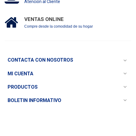
Atención al Cliente
VENTAS ONLINE
Compre desde la comodidad de su hogar
CONTACTA CON NOSOTROS
expand_more
expand_more
MI CUENTA
expand_more
PRODUCTOS
expand_more
BOLETIN INFORMATIVO