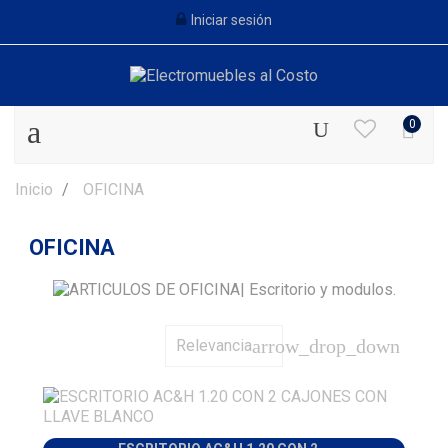
Iniciar sesión
0
Inicio
OFICINA
OFICINA
arrow_drop_down
Relevancia